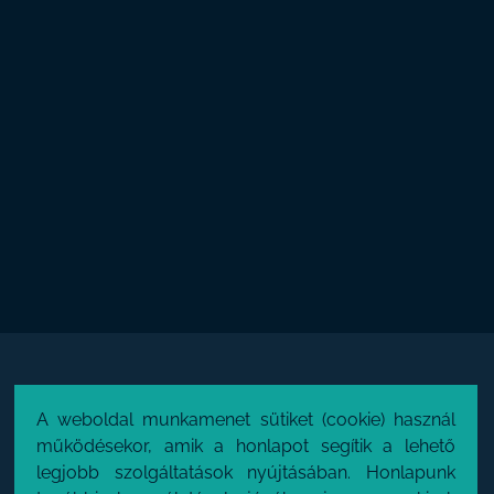
A weboldal munkamenet sütiket (cookie) használ
működésekor, amik a honlapot segítik a lehető
legjobb szolgáltatások nyújtásában. Honlapunk