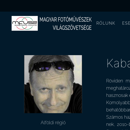
RÓLUNK
ES
Kaba
Röviden mi
meghatározt
hasznosak é
Komolyabba
behatóbban 
Számos haza
Alföldi régió
nek, 2010-