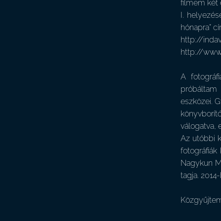
filmem két 
I. helyezé
hónapra” 
http://ind
http://ww
A fotográf
próbáltam 
eszközei. G
könyvborító
válogatva, 
Az utóbbi k
fotográfiák
Nagykun Mú
tagja. 2014
Közgyűjtem