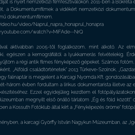
díjat is nyert nemzetközi filmfesztiválokon. 2011-ben a Bokréta é
sét, a Dokumentumfilmek a vidékért nemzetközi dokumentumfi
című dokumentumfilmem.
avideo.hu/video/Naprul_napra_honaprul_honapra
w.youtube.com/watch?v=MiFAde--NrQ
iával aktívabban 2005-től foglalkozom, mint alkotó. Az elm
ki, egészen a kemográfiától a lyukkamerás felvételekig. Érde
yűjtöm a régi antik filmes fényképező gépeket. Számos fotóm, 
ként, „Alföldi családtörténetek” 2013 Túrkeve-Szolnok, „Gazd
egy falinaptár is megjelent a Karcagi Nyomda Kft. gondozásába
ét-három évben fordultam a lírikus dokumentarista illetve az e
 készítéséhez. Ezzel egyidejűleg kezdtem el fotópályázatokon 
zeumban megnyílt első önálló tárlatom „Ég és föld között” cí
-ben a Kossuth Fotóklub által kiírt a „Fényképezés öröme” fotópál
ényben, a karcagi Györffy István Nagykun Múzeumban, az „Igen