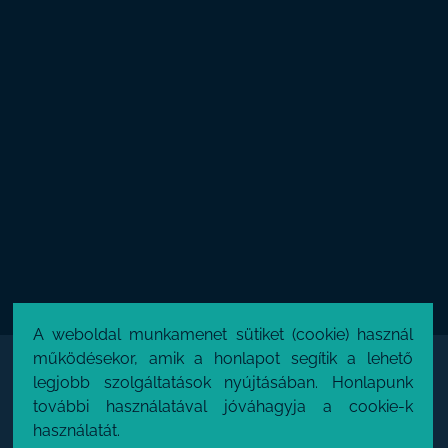
A weboldal munkamenet sütiket (cookie) használ
működésekor, amik a honlapot segítik a lehető
legjobb szolgáltatások nyújtásában. Honlapunk
további használatával jóváhagyja a cookie-k
használatát.