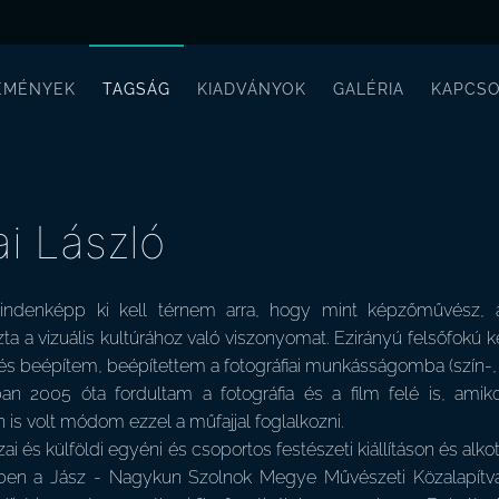
EMÉNYEK
TAGSÁG
KIADVÁNYOK
GALÉRIA
KAPCSO
i László
ndenképp ki kell térnem arra, hogy mint képzőművész, az
a a vizuális kultúrához való viszonyomat. Ezirányú felsőfokú
s beépítem, beépítettem a fotográfiai munkásságomba (szín-, f
n 2005 óta fordultam a fotográfia és a film felé is, amik
is volt módom ezzel a műfajjal foglalkozni.
i és külföldi egyéni és csoportos festészeti kiállításon és al
ben a Jász - Nagykun Szolnok Megye Művészeti Közalapítvá