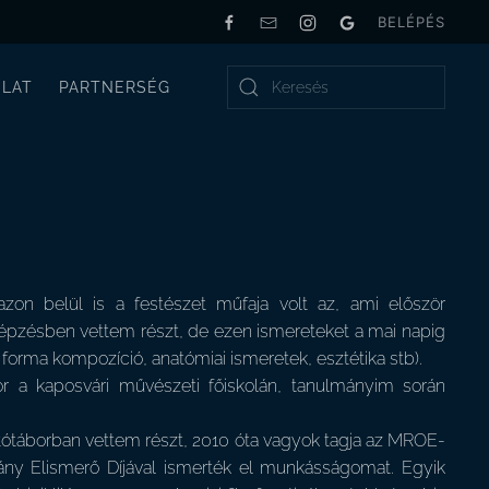
BELÉPÉS
LAT
PARTNERSÉG
Type 2 or more characters for results.
on belül is a festészet műfaja volt az, ami először
 képzésben vettem részt, de ezen ismereteket a mai napig
orma kompozíció, anatómiai ismeretek, esztétika stb).
or a kaposvári művészeti főiskolán, tanulmányim során
kotótáborban vettem részt, 2010 óta vagyok tagja az MROE-
ny Elismerő Díjával ismerték el munkásságomat. Egyik