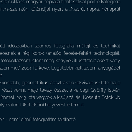
s biciklilánc magyar néprajzi filmfesztivál portré kategória
lm-szemlén különdíjat nyert a „Naprúl napra, hónaprúl
últ időszakban számos fotográfiai műfajt és technikát
kelnek a régi korok (analóg fekete-fehér) technológiái,
fotókollázsom jelent meg könyvek illusztrációjaként vagy
aszemmel” 2013 Túrkeve. Legutóbbi kiállításom anyagából
n.
lvontabb, geometrikus absztrakció (ekvivalens) felé hajló
részt venni, majd tavaly ősszel a karcagi Györffy István
mmel. 2013. óta vagyok a kisújszállási Kossuth Fotóklub
yázaton I. (kollekció) helyezést értem el.
 - nem” című fotográfiám található.