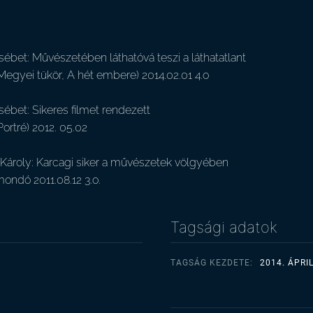
sébet: Művészetében láthatóvá teszi a láthatatlant
Megyei tükör, A hét embere) 2014.02.01 4.o
sébet: Sikeres filmet rendezett
Portré) 2012. 05.02
Károly: Karcagi siker a művészetek völgyében
mondó 2011.08.12 3.o.
Tagsági adatok
TAGSÁG KEZDETE:
2014. ÁPRIL