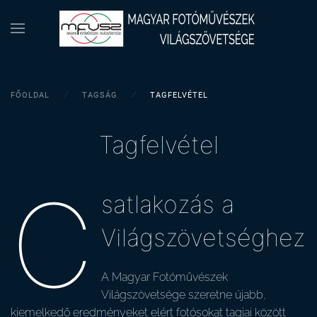
FŐOLDAL
TAGSÁG
TAGFELVÉTEL
Tagfelvétel
C
satlakozás a
Világszövetséghez
A Magyar Fotóművészek
Világszövetsége szeretne újabb,
kiemelkedő eredményeket elért fotósokat tagjai között