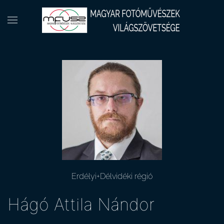
Erdélyi+Délvidéki régió
Hágó Attila Nándor