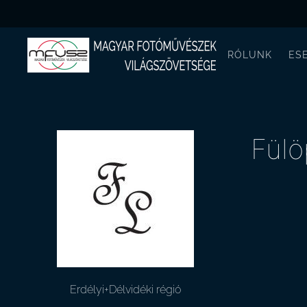
RÓLUNK
ES
Fülö
Erdélyi+Délvidéki régió