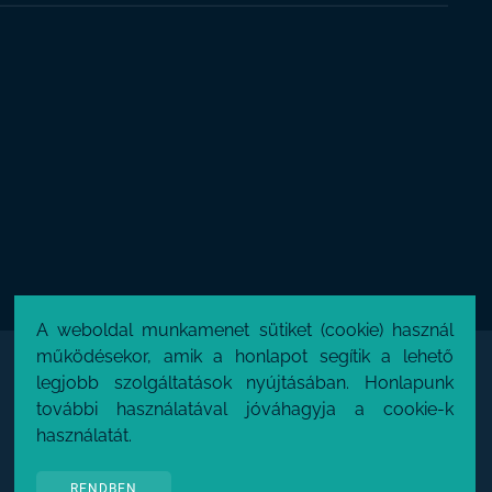
A weboldal munkamenet sütiket (cookie) használ
működésekor, amik a honlapot segítik a lehető
legjobb szolgáltatások nyújtásában. Honlapunk
további használatával jóváhagyja a cookie-k
használatát.
RENDBEN