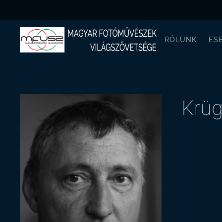
RÓLUNK
ES
Krüg